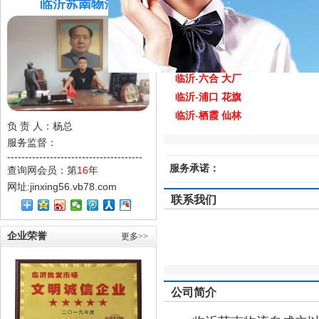
临沂苏南物流
直达城市：
临沂
江苏路线
临沂-南京 雨花台 板桥
临沂-江宁 众彩
临沂-六合 大厂
临沂-浦口 花旗
临沂-栖霞 仙林
负 责 人：杨总
临沂-溧水 高淳
服务监督：
临沂-下关 白下
--------------------------------------
服务承诺：
查询网会员：第
16
年
临沂-镇江 句容 扬州
网址:
jinxing56.vb78.com
临沂-安徽路线
联系我们
临沂-马鞍山 滁州 博望 合县 当
临沂-芜湖
企业荣誉
更多>>
周转城市：
江苏全境 安徽全境 马鞍山 句容 镇江 
公司简介