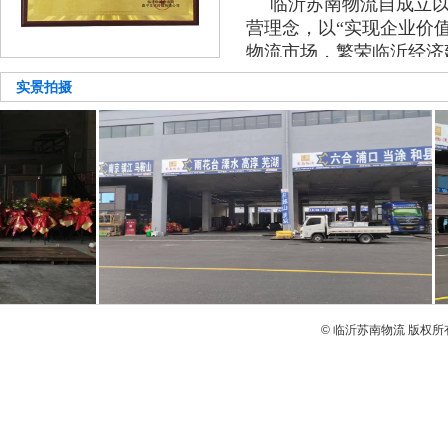
临沂苏南物流自成立以
营理念，以“实现企业价
物流市场，繁荣临沂经济
掘临沂市场潜力，逐步打
实景拍摄
满足客户全方位物流要求
公司本着信誉至上的
营原则，提供集仓储、包
询一体化的全程快捷服务
业、合作、共赢”的企业
度，珍视与客户的每一次
不懈的努力，为客户选择
低廉的物流成本提供最佳
公司办公设施先进、信息
到，先后在业内建立起通畅
© 临沂苏南物流 版权所
商贾及上级主管部门的支持