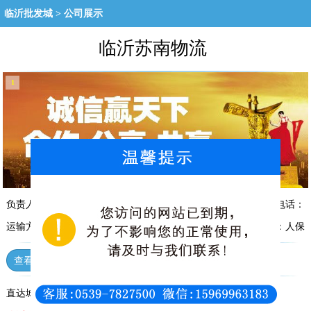
临沂批发城
>
公司展示
临沂苏南物流
1
负责人：杨总
监督电话：
运输方式：汽运
保险：人保
查看场景
诚信档案
直达城市：