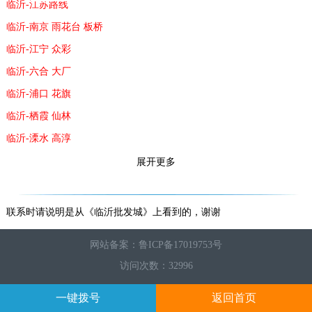
临沂-江苏路线
临沂-南京 雨花台 板桥
临沂-江宁 众彩
临沂-六合 大厂
临沂-浦口 花旗
临沂-栖霞 仙林
临沂-溧水 高淳
临沂-下关 白下
展开更多
临沂-镇江 句容 扬州
临沂-安徽路线
联系时请说明是从《临沂批发城》上看到的，谢谢
临沂-马鞍山 滁州 博望 合县 当涂
网站备案：鲁ICP备17019753号
临沂-芜湖
访问次数：32996
周转城市：
一键拨号
返回首页